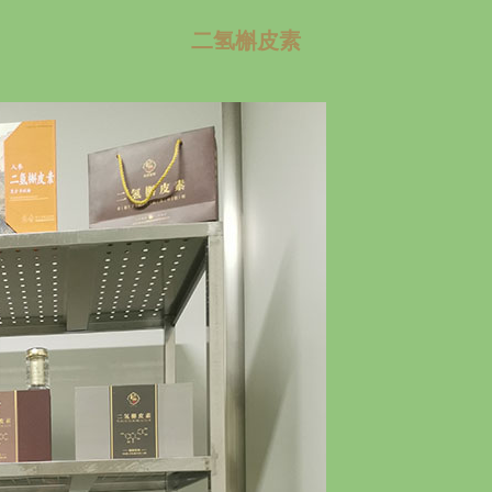
二氢槲皮素