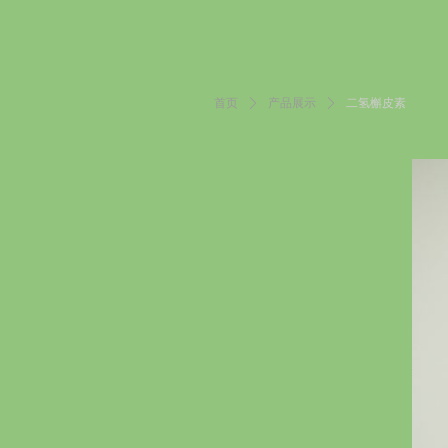
首页
ꄲ
产品展示
ꄲ
二氢槲皮素